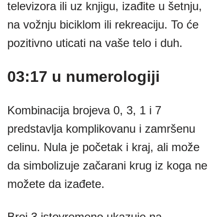
televizora ili uz knjigu, izađite u šetnju,
na vožnju biciklom ili rekreaciju. To će
pozitivno uticati na vaše telo i duh.
03:17 u numerologiji
Kombinacija brojeva 0, 3, 1 i 7
predstavlja komplikovanu i zamršenu
celinu. Nula je početak i kraj, ali može
da simbolizuje začarani krug iz koga ne
možete da izađete.
Broj 3 istovremeno ukazuje na