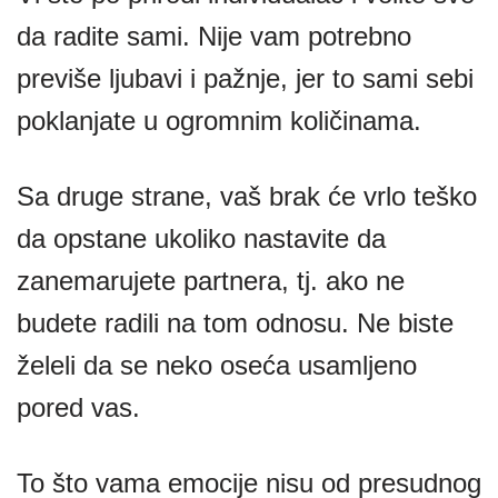
da radite sami. Nije vam potrebno
previše ljubavi i pažnje, jer to sami sebi
poklanjate u ogromnim količinama.
Sa druge strane, vaš brak će vrlo teško
da opstane ukoliko nastavite da
zanemarujete partnera, tj. ako ne
budete radili na tom odnosu. Ne biste
želeli da se neko oseća usamljeno
pored vas.
To što vama emocije nisu od presudnog