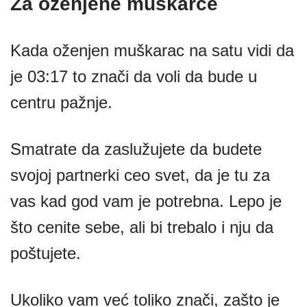
Za oženjene muškarce
Kada oženjen muškarac na satu vidi da
je 03:17 to znači da voli da bude u
centru pažnje.
Smatrate da zaslužujete da budete
svojoj partnerki ceo svet, da je tu za
vas kad god vam je potrebna. Lepo je
što cenite sebe, ali bi trebalo i nju da
poštujete.
Ukoliko vam već toliko znači, zašto je