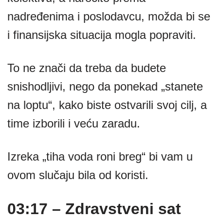
nadređenima i poslodavcu, možda bi se
i finansijska situacija mogla popraviti.
To ne znači da treba da budete
snishodljivi, nego da ponekad „stanete
na loptu“, kako biste ostvarili svoj cilj, a
time izborili i veću zaradu.
Izreka „tiha voda roni breg“ bi vam u
ovom slučaju bila od koristi.
03:17 – Zdravstveni sat