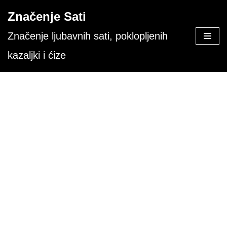
Značenje Sati
Skoči
Značenje ljubavnih sati, poklopljenih
na
kazaljki i ćize
sadržaj