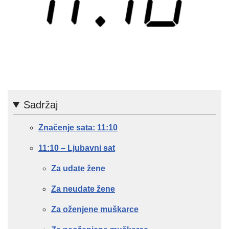
Sadržaj
Značenje sata: 11:10
11:10 – Ljubavni sat
Za udate žene
Za neudate žene
Za oženjene muškarce