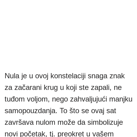
Nula je u ovoj konstelaciji snaga znak
za začarani krug u koji ste zapali, ne
tuđom voljom, nego zahvaljujući manjku
samopouzdanja. To što se ovaj sat
završava nulom može da simbolizuje
novi početak, tj. preokret u vašem