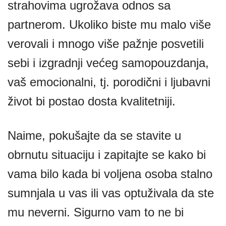
strahovima ugrožava odnos sa
partnerom. Ukoliko biste mu malo više
verovali i mnogo više pažnje posvetili
sebi i izgradnji većeg samopouzdanja,
vaš emocionalni, tj. porodični i ljubavni
život bi postao dosta kvalitetniji.
Naime, pokušajte da se stavite u
obrnutu situaciju i zapitajte se kako bi
vama bilo kada bi voljena osoba stalno
sumnjala u vas ili vas optuživala da ste
mu neverni. Sigurno vam to ne bi