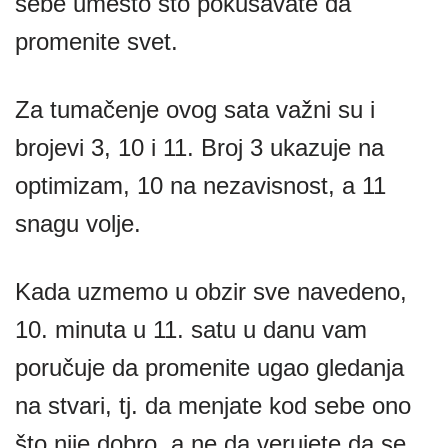
sebe umesto što pokušavate da
promenite svet.
Za tumačenje ovog sata važni su i
brojevi 3, 10 i 11. Broj 3 ukazuje na
optimizam, 10 na nezavisnost, a 11
snagu volje.
Kada uzmemo u obzir sve navedeno,
10. minuta u 11. satu u danu vam
poručuje da promenite ugao gledanja
na stvari, tj. da menjate kod sebe ono
što nije dobro, a ne da verujete da se