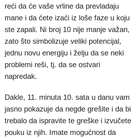
reći da će vaše vrline da prevladaju
mane i da ćete izaći iz loše faze u koju
ste zapali. Ni broj 10 nije manje važan,
zato što simbolizuje veliki potencijal,
jednu novu energiju i želju da se neki
problemi reši, tj. da se ostvari
napredak.
Dakle, 11. minuta 10. sata u danu vam
jasno pokazuje da negde grešite i da bi
trebalo da ispravite te greške i izvučete
pouku iz njih. Imate mogućnost da