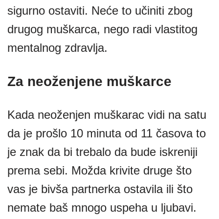
sigurno ostaviti. Neće to učiniti zbog
drugog muškarca, nego radi vlastitog
mentalnog zdravlja.
Za neoženjene muškarce
Kada neoženjen muškarac vidi na satu
da je prošlo 10 minuta od 11 časova to
je znak da bi trebalo da bude iskreniji
prema sebi. Možda krivite druge što
vas je bivša partnerka ostavila ili što
nemate baš mnogo uspeha u ljubavi.