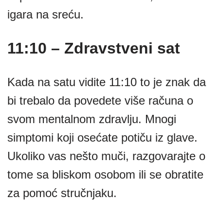
igara na sreću.
11:10 – Zdravstveni sat
Kada na satu vidite 11:10 to je znak da
bi trebalo da povedete više računa o
svom mentalnom zdravlju. Mnogi
simptomi koji osećate potiču iz glave.
Ukoliko vas nešto muči, razgovarajte o
tome sa bliskom osobom ili se obratite
za pomoć stručnjaku.