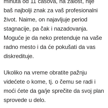
minuta od 11 časova, na žalost, nije
baš najbolji znak za vaš profesionalni
život. Naime, on najavljuje period
stagnacije, pa čak i nazadovanja.
Moguće je da neko pretenduje na vaše
radno mesto i da će pokušati da vas
diskredituje.
Ukoliko na vreme obratite pažnju
videćete o kome, tj. o čemu se radi i
moći ćete da ga/je sprečite da svoj plan
sprovede u delo.