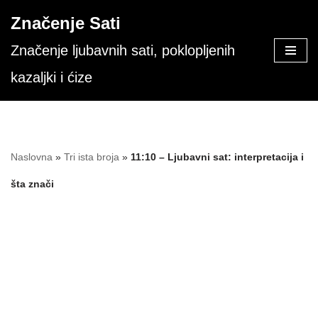
Značenje Sati
Skoči
Značenje ljubavnih sati, poklopljenih
na
kazaljki i ćize
sadržaj
Naslovna
»
Tri ista broja
»
11:10 – Ljubavni sat: interpretacija i
šta znači