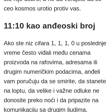
ceo kosmos urotio protiv vas.
11:10 kao anđeoski broj
Ako ste niz cifara 1, 1, 1, 0 u poslednje
vreme često viđali među cenama
proizvoda na rafovima, adresama ili
drugim numeričkim podacima, anđeli
vam poručuju da se smirite, da stanete
na loptu, da velike i važne odluke ne
donosite preko noći i da pripazite na
komunikaciju sa drugim ljudima.