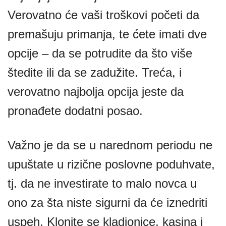
Verovatno će vaši troškovi početi da
premašuju primanja, te ćete imati dve
opcije – da se potrudite da što više
štedite ili da se zadužite. Treća, i
verovatno najbolja opcija jeste da
pronađete dodatni posao.
Važno je da se u narednom periodu ne
upuštate u rizične poslovne poduhvate,
tj. da ne investirate to malo novca u
ono za šta niste sigurni da će iznedriti
uspeh. Klonite se kladionice, kasina i