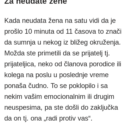
Za neudate žene
Kada neudata žena na satu vidi da je
prošlo 10 minuta od 11 časova to znači
da sumnja u nekog iz bližeg okruženja.
Možda ste primetili da se prijatelj tj.
prijateljica, neko od članova porodice ili
kolega na poslu u poslednje vreme
ponaša čudno. To se poklopilo i sa
nekim vašim emocionalnim ili drugim
neuspesima, pa ste došli do zaključka
da on tj. ona „radi protiv vas“.