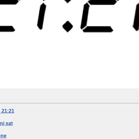
 21:21
ni sat
ene