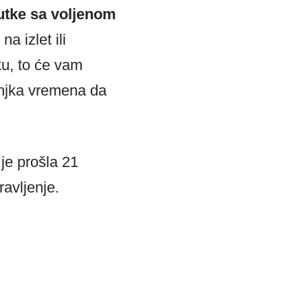
nutke sa voljenom
a izlet ili
ku, to će vam
anjka vremena da
 je prošla 21
ravljenje.