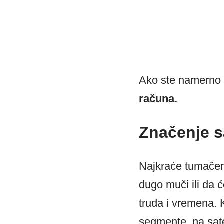
Ako ste namerno p
računa.
Značenje s
Najkraće tumačenj
dugo muči ili da ć
truda i vremena. 
segmente, na sate 