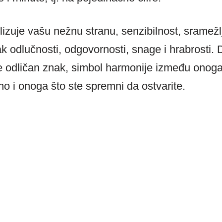
izuje vašu nežnu stranu, senzibilnost, sramežlj
k odlučnosti, odgovornosti, snage i hrabrosti. 
je odličan znak, simbol harmonije između onoga
no i onoga što ste spremni da ostvarite.