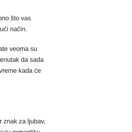
ono što vas
ući način.
nate veoma su
renutak da sada
o vreme kada će
r znak za ljubav,