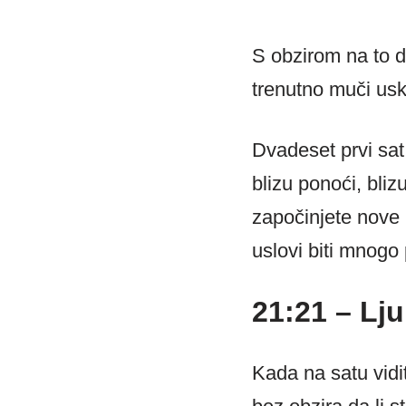
S obzirom na to d
trenutno muči usko
Dvadeset prvi sat
blizu ponoći, bli
započinjete nove 
uslovi biti mnogo p
21:21 – Lju
Kada na satu vidi