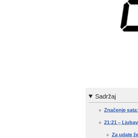
Sadržaj
Značenje sata:
21:21 – Ljubav
Za udate ž