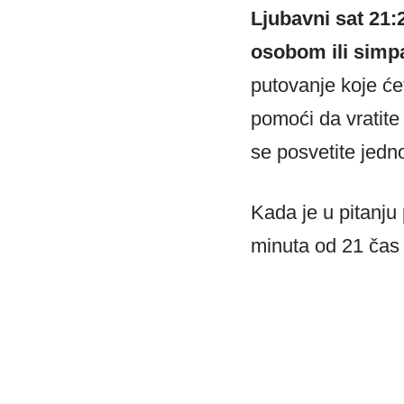
Ljubavni sat 21:
osobom ili simp
putovanje koje ćet
pomoći da vratite
se posvetite jed
Kada je u pitanju 
minuta od 21 čas n