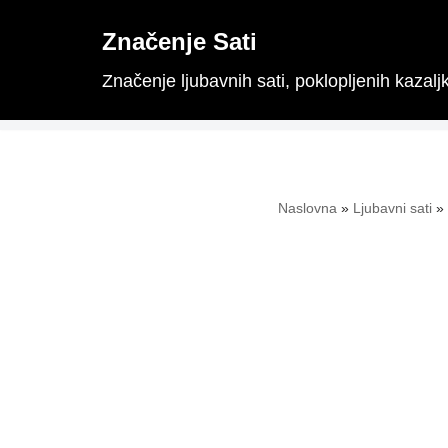
Značenje Sati
Skoči
Značenje ljubavnih sati, poklopljenih kazaljki
na
sadržaj
Naslovna
»
Ljubavni sati
»