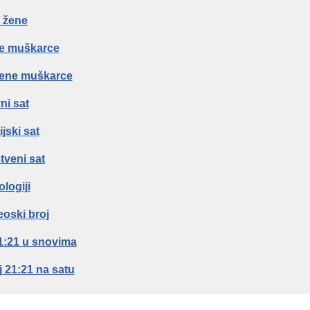
 žene
e muškarce
jene muškarce
ni sat
jski sat
tveni sat
logiji
oski broj
1:21 u snovima
 21:21 na satu