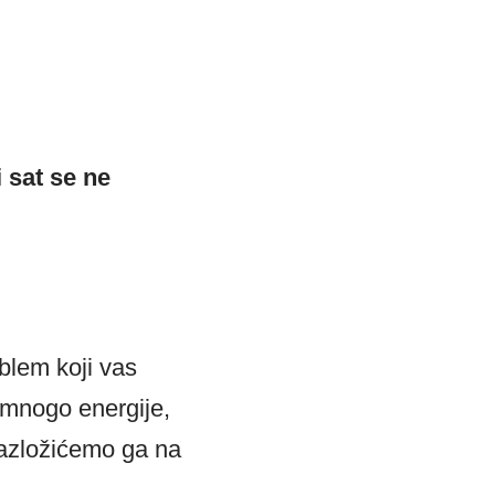
i sat se ne
blem koji vas
e mnogo energije,
razložićemo ga na