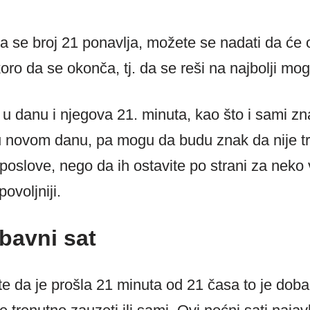
a se broj 21 ponavlja, možete se nadati da će 
ro da se okonča, tj. da se reši na najbolji mog
 u danu i njegova 21. minuta, kao što i sami z
zu novom danu, pa mogu da budu znak da nije t
poslove, nego da ih ostavite po strani za nek
ovoljniji.
bavni sat
te da je prošla 21 minuta od 21 časa to je doba