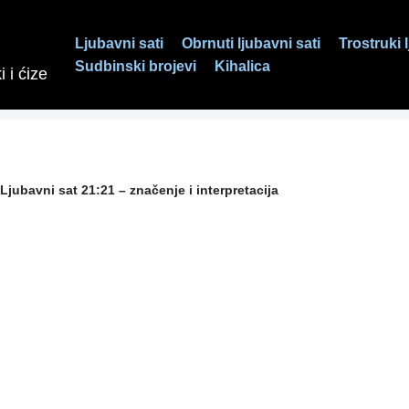
Ljubavni sati
Obrnuti ljubavni sati
Trostruki 
Sudbinski brojevi
Kihalica
 i ćize
Ljubavni sat 21:21 – značenje i interpretacija