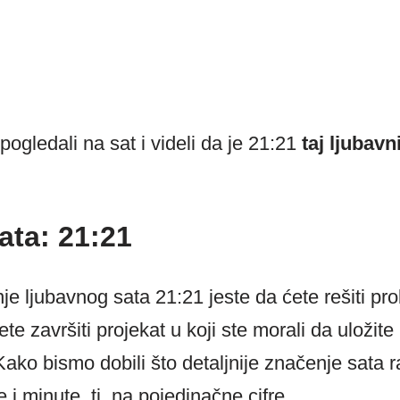
ogledali na sat i videli da je 21:21
taj ljubavn
ata: 21:21
e ljubavnog sata 21:21 jeste da ćete rešiti pro
ete završiti projekat u koji ste morali da uložit
Kako bismo dobili što detaljnije značenje sata 
i minute, tj. na pojedinačne cifre.