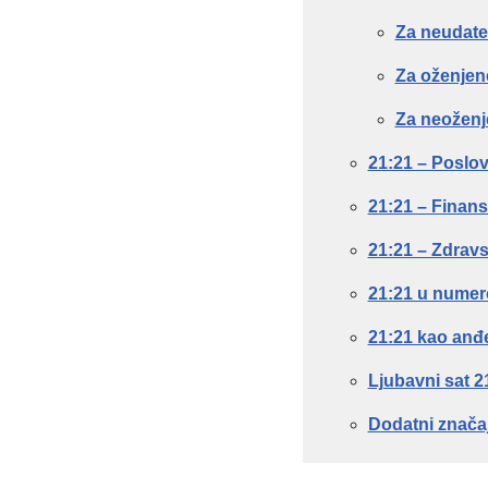
Za neudate
Za oženjen
Za neožen
21:21 – Poslov
21:21 – Finansi
21:21 – Zdravs
21:21 u numero
21:21 kao anđe
Ljubavni sat 2
Dodatni značaj