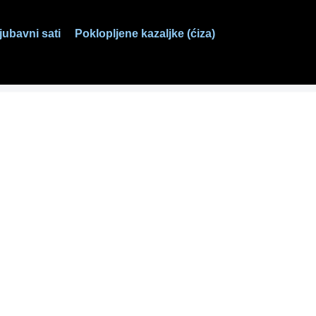
ljubavni sati
Poklopljene kazaljke (ćiza)