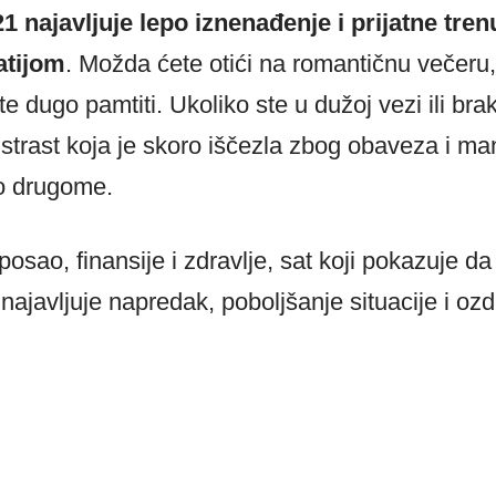
21 najavljuje lepo iznenađenje i prijatne tre
atijom
. Možda ćete otići na romantičnu večeru, n
e dugo pamtiti. Ukoliko ste u dužoj vezi ili bra
 strast koja je skoro iščezla zbog obaveza i m
no drugome.
posao, finansije i zdravlje, sat koji pokazuje da
ajavljuje napredak, poboljšanje situacije i ozd