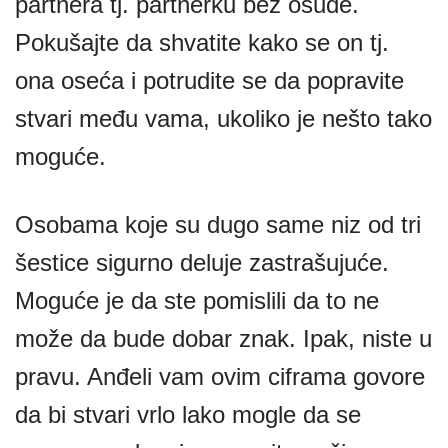
partnera tj. partnerku bez osude.
Pokušajte da shvatite kako se on tj.
ona oseća i potrudite se da popravite
stvari među vama, ukoliko je nešto tako
moguće.
Osobama koje su dugo same niz od tri
šestice sigurno deluje zastrašujuće.
Moguće je da ste pomislili da to ne
može da bude dobar znak. Ipak, niste u
pravu. Anđeli vam ovim ciframa govore
da bi stvari vrlo lako mogle da se