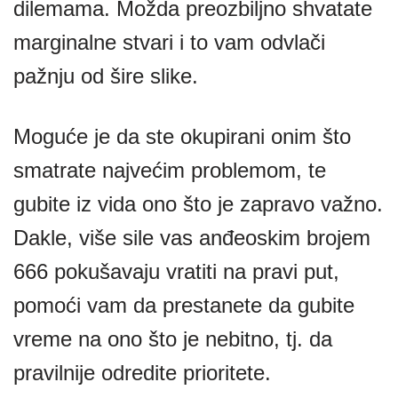
dilemama. Možda preozbiljno shvatate
marginalne stvari i to vam odvlači
pažnju od šire slike.
Moguće je da ste okupirani onim što
smatrate najvećim problemom, te
gubite iz vida ono što je zapravo važno.
Dakle, više sile vas anđeoskim brojem
666 pokušavaju vratiti na pravi put,
pomoći vam da prestanete da gubite
vreme na ono što je nebitno, tj. da
pravilnije odredite prioritete.