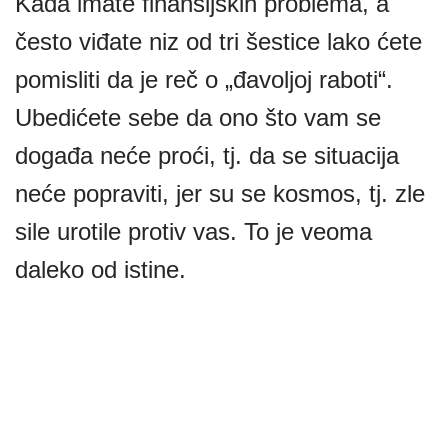
Kada imate finansijskih problema, a
često viđate niz od tri šestice lako ćete
pomisliti da je reč o „đavoljoj raboti“.
Ubedićete sebe da ono što vam se
događa neće proći, tj. da se situacija
neće popraviti, jer su se kosmos, tj. zle
sile urotile protiv vas. To je veoma
daleko od istine.