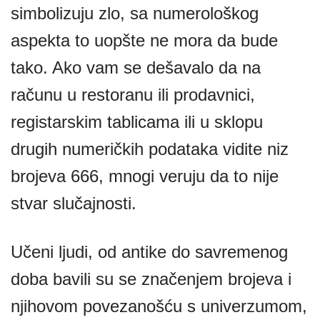
simbolizuju zlo, sa numerološkog
aspekta to uopšte ne mora da bude
tako. Ako vam se dešavalo da na
računu u restoranu ili prodavnici,
registarskim tablicama ili u sklopu
drugih numeričkih podataka vidite niz
brojeva 666, mnogi veruju da to nije
stvar slučajnosti.
Učeni ljudi, od antike do savremenog
doba bavili su se značenjem brojeva i
njihovom povezanošću s univerzumom,