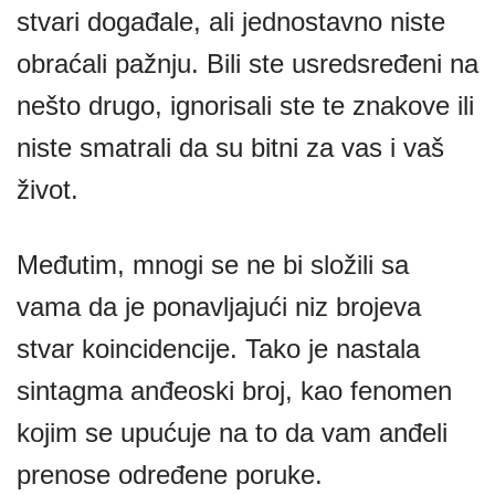
stvari događale, ali jednostavno niste
obraćali pažnju. Bili ste usredsređeni na
nešto drugo, ignorisali ste te znakove ili
niste smatrali da su bitni za vas i vaš
život.
Međutim, mnogi se ne bi složili sa
vama da je ponavljajući niz brojeva
stvar koincidencije. Tako je nastala
sintagma anđeoski broj, kao fenomen
kojim se upućuje na to da vam anđeli
prenose određene poruke.