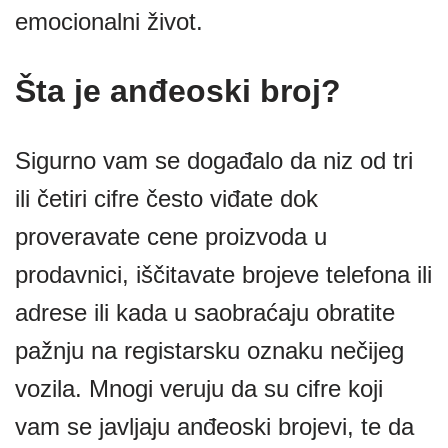
emocionalni život.
Šta je anđeoski broj?
Sigurno vam se događalo da niz od tri
ili četiri cifre često viđate dok
proveravate cene proizvoda u
prodavnici, iščitavate brojeve telefona ili
adrese ili kada u saobraćaju obratite
pažnju na registarsku oznaku nečijeg
vozila. Mnogi veruju da su cifre koji
vam se javljaju anđeoski brojevi, te da