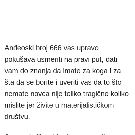
Anđeoski broj 666 vas upravo
pokušava usmeriti na pravi put, dati
vam do znanja da imate za koga i za
šta da se borite i uveriti vas da to što
nemate novca nije toliko tragično koliko
mislite jer živite u materijalističkom
društvu.