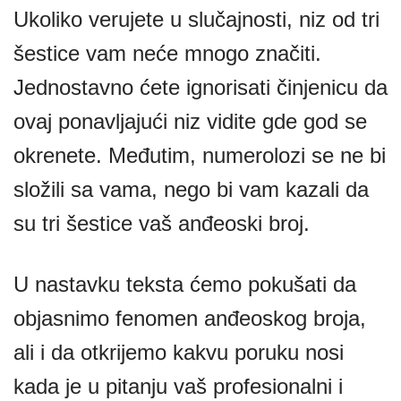
Ukoliko verujete u slučajnosti, niz od tri
šestice vam neće mnogo značiti.
Jednostavno ćete ignorisati činjenicu da
ovaj ponavljajući niz vidite gde god se
okrenete. Međutim, numerolozi se ne bi
složili sa vama, nego bi vam kazali da
su tri šestice vaš anđeoski broj.
U nastavku teksta ćemo pokušati da
objasnimo fenomen anđeoskog broja,
ali i da otkrijemo kakvu poruku nosi
kada je u pitanju vaš profesionalni i