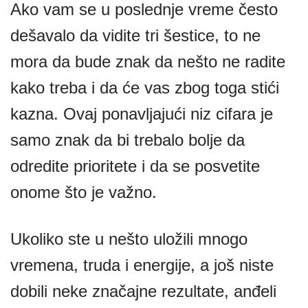
Ako vam se u poslednje vreme često
dešavalo da vidite tri šestice, to ne
mora da bude znak da nešto ne radite
kako treba i da će vas zbog toga stići
kazna. Ovaj ponavljajući niz cifara je
samo znak da bi trebalo bolje da
odredite prioritete i da se posvetite
onome što je važno.
Ukoliko ste u nešto uložili mnogo
vremena, truda i energije, a još niste
dobili neke značajne rezultate, anđeli