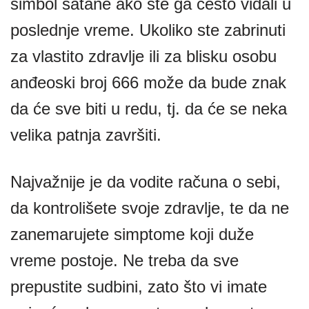
simbol satane ako ste ga često viđali u
poslednje vreme. Ukoliko ste zabrinuti
za vlastito zdravlje ili za blisku osobu
anđeoski broj 666 može da bude znak
da će sve biti u redu, tj. da će se neka
velika patnja završiti.
Najvažnije je da vodite računa o sebi,
da kontrolišete svoje zdravlje, te da ne
zanemarujete simptome koji duže
vreme postoje. Ne treba da sve
prepustite sudbini, zato što vi imate