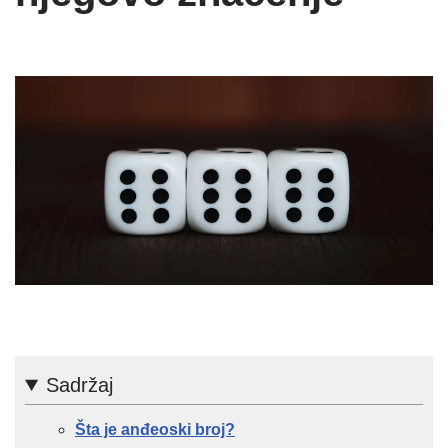
Sadržaj
Šta je anđeoski broj?