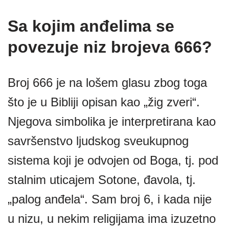
Sa kojim anđelima se
povezuje niz brojeva 666?
Broj 666 je na lošem glasu zbog toga
što je u Bibliji opisan kao „žig zveri“.
Njegova simbolika je interpretirana kao
savršenstvo ljudskog sveukupnog
sistema koji je odvojen od Boga, tj. pod
stalnim uticajem Sotone, đavola, tj.
„palog anđela“. Sam broj 6, i kada nije
u nizu, u nekim religijama ima izuzetno