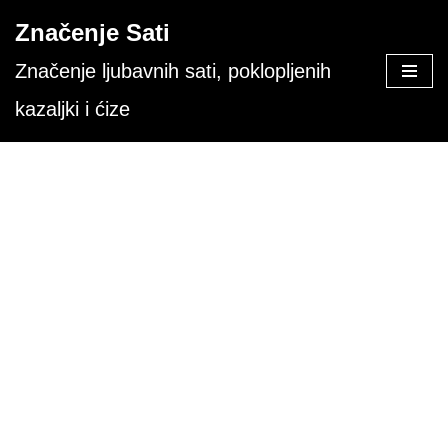
Značenje Sati
Skoči
Značenje ljubavnih sati, poklopljenih
na
kazaljki i ćize
sadržaj