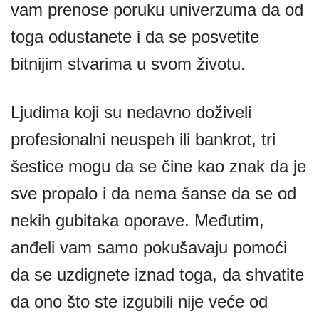
vam prenose poruku univerzuma da od
toga odustanete i da se posvetite
bitnijim stvarima u svom životu.
Ljudima koji su nedavno doživeli
profesionalni neuspeh ili bankrot, tri
šestice mogu da se čine kao znak da je
sve propalo i da nema šanse da se od
nekih gubitaka oporave. Međutim,
anđeli vam samo pokušavaju pomoći
da se uzdignete iznad toga, da shvatite
da ono što ste izgubili nije veće od