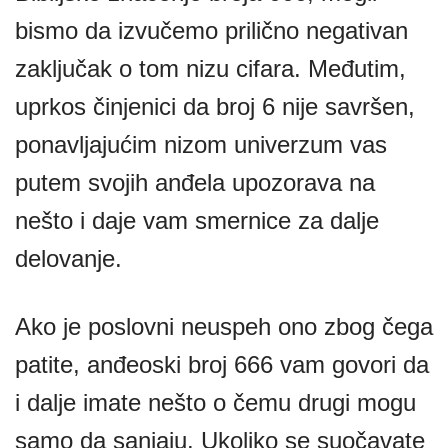
bismo da izvučemo prilično negativan
zaključak o tom nizu cifara. Međutim,
uprkos činjenici da broj 6 nije savršen,
ponavljajućim nizom univerzum vas
putem svojih anđela upozorava na
nešto i daje vam smernice za dalje
delovanje.
Ako je poslovni neuspeh ono zbog čega
patite, anđeoski broj 666 vam govori da
i dalje imate nešto o čemu drugi mogu
samo da sanjaju. Ukoliko se suočavate