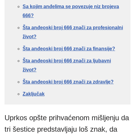
Sa kojim anđelima se povezuje niz brojeva
666?
Šta anđeoski broj 666 znači za profesionalni
život?
Šta anđeoski broj 666 znači za finansije?
Šta anđeoski broj 666 znači za ljubavni
život?
Šta anđeoski broj 666 znači za zdravlje?
Zaključak
Uprkos opšte prihvaćenom mišljenju da
tri šestice predstavljaju loš znak, da