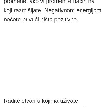
promene, ako vi promenite način na
koji razmišljate. Negativnom energijom
nećete privući ništa pozitivno.
Radite stvari u kojima uživate,