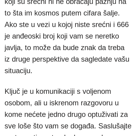
koji su srećni ni ne obraćaju pažnju na
to šta im kosmos putem cifara šalje.
Ako ste u vezi u kojoj niste srećni i 666
je anđeoski broj koji vam se neretko
javlja, to može da bude znak da treba
iz druge perspektive da sagledate vašu
situaciju.
Ključ je u komunikaciji s voljenom
osobom, ali u iskrenom razgovoru u
kome nećete jedno drugo optuživati za
sve loše što vam se događa. Saslušajte