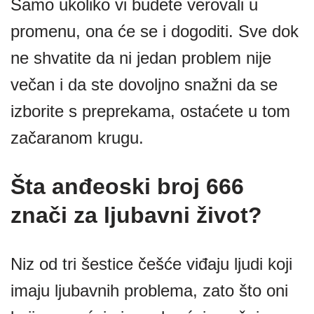
Samo ukoliko vi budete verovali u
promenu, ona će se i dogoditi. Sve dok
ne shvatite da ni jedan problem nije
večan i da ste dovoljno snažni da se
izborite s preprekama, ostaćete u tom
začaranom krugu.
Šta anđeoski broj 666
znači za ljubavni život?
Niz od tri šestice češće viđaju ljudi koji
imaju ljubavnih problema, zato što oni