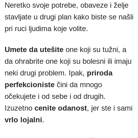
Neretko svoje potrebe, obaveze i želje
stavljate u drugi plan kako biste se našli
pri ruci ljudima koje volite.
Umete da utešite
one koji su tužni, a
da ohrabrite one koji su bolesni ili imaju
neki drugi problem. Ipak,
priroda
perfekcioniste
čini da mnogo
očekujete i od sebe i od drugih.
Izuzetno
cenite odanost
, jer ste i sami
vrlo lojalni
.