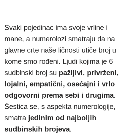
Svaki pojedinac ima svoje vrline i
mane, a numerolozi smatraju da na
glavne crte naše ličnosti utiče broj u
kome smo rođeni. Ljudi kojima je 6
sudbinski broj su
pažljivi, privrženi,
lojalni, empatični, osećajni i vrlo
odgovorni prema sebi i drugima
.
Šestica se, s aspekta numerologije,
smatra
jedinim od najboljih
sudbinskih brojeva
.