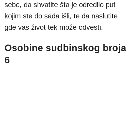
sebe, da shvatite šta je odredilo put
kojim ste do sada išli, te da naslutite
gde vas život tek može odvesti.
Osobine sudbinskog broja
6