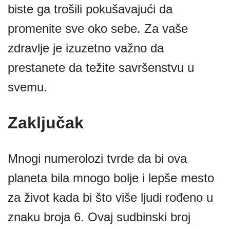
biste ga trošili pokušavajući da
promenite sve oko sebe. Za vaše
zdravlje je izuzetno važno da
prestanete da težite savršenstvu u
svemu.
Zaključak
Mnogi numerolozi tvrde da bi ova
planeta bila mnogo bolje i lepše mesto
za život kada bi što više ljudi rođeno u
znaku broja 6. Ovaj sudbinski broj