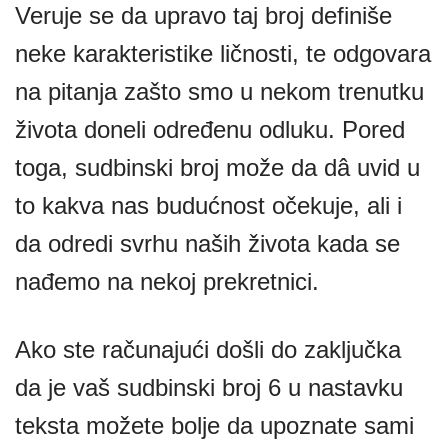
Veruje se da upravo taj broj definiše
neke karakteristike ličnosti, te odgovara
na pitanja zašto smo u nekom trenutku
života doneli određenu odluku. Pored
toga, sudbinski broj može da dâ uvid u
to kakva nas budućnost očekuje, ali i
da odredi svrhu naših života kada se
nađemo na nekoj prekretnici.
Ako ste računajući došli do zaključka
da je vaš sudbinski broj 6 u nastavku
teksta možete bolje da upoznate sami