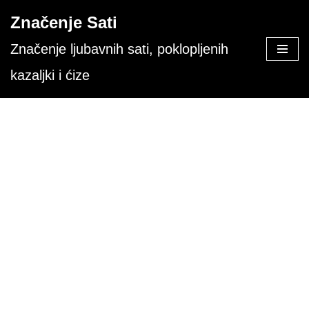
Značenje Sati
Skoči
Značenje ljubavnih sati, poklopljenih
na
kazaljki i ćize
sadržaj