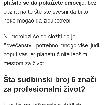
plašite se da pokažete emoc
ije, bez
obzira na to što ste svesni da bi to
neko mogao da zloupotrebi.
Numerolozi će se složiti da je
čovečanstvu potrebno mnogo više ljudi
poput vas jer planetu činite lepšim
mestom za život.
Šta sudbinski broj 6 znači
za profesionalni život?