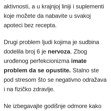
aktivnosti, a u krajnjoj liniji i suplementi
koje možete da nabavite u svakoj
apoteci bez recepta.
Drugi problem ljudi kojima je sudbina
dodelila broj 6 je
nervoza
. Zbog
urođenog perfekcionizma
imate
problem da se opustite.
Stalno ste
pod stresom što se negativno odražava
i na fizičko zdravlje.
Ne izbegavajte godišnje odmore kako