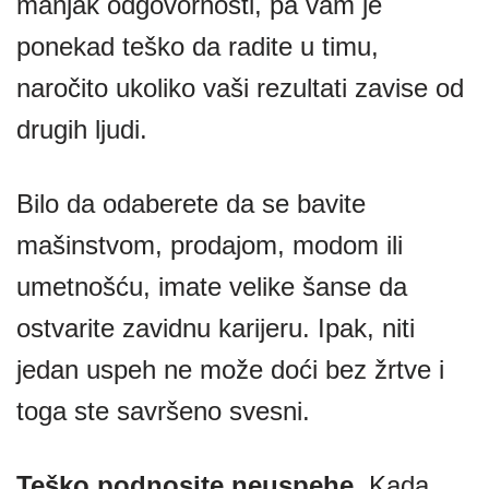
manjak odgovornosti, pa vam je
ponekad teško da radite u timu,
naročito ukoliko vaši rezultati zavise od
drugih ljudi.
Bilo da odaberete da se bavite
mašinstvom, prodajom, modom ili
umetnošću, imate velike šanse da
ostvarite zavidnu karijeru. Ipak, niti
jedan uspeh ne može doći bez žrtve i
toga ste savršeno svesni.
Teško podnosite neuspehe
. Kada