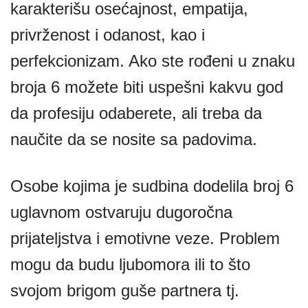
karakterišu osećajnost, empatija,
privrženost i odanost, kao i
perfekcionizam. Ako ste rođeni u znaku
broja 6 možete biti uspešni kakvu god
da profesiju odaberete, ali treba da
naučite da se nosite sa padovima.
Osobe kojima je sudbina dodelila broj 6
uglavnom ostvaruju dugoročna
prijateljstva i emotivne veze. Problem
mogu da budu ljubomora ili to što
svojom brigom guše partnera tj.