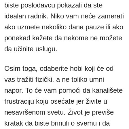
biste poslodavcu pokazali da ste
idealan radnik. Niko vam neće zamerati
ako uzmete nekoliko dana pauze ili ako
ponekad kažete da nekome ne možete
da učinite uslugu.
Osim toga, odaberite hobi koji će od
vas tražiti fizički, a ne toliko umni
napor. To će vam pomoći da kanališete
frustraciju koju osećate jer živite u
nesavršenom svetu. Život je previše
kratak da biste brinuli o svemu i da