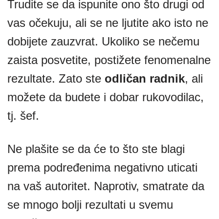
Trudite se da ispunite ono što drugi od
vas očekuju, ali se ne ljutite ako isto ne
dobijete zauzvrat. Ukoliko se nečemu
zaista posvetite, postižete fenomenalne
rezultate. Zato ste
odličan radnik
, ali
možete da budete i dobar rukovodilac,
tj. šef.
Ne plašite se da će to što ste blagi
prema podređenima negativno uticati
na vaš autoritet. Naprotiv, smatrate da
se mnogo bolji rezultati u svemu