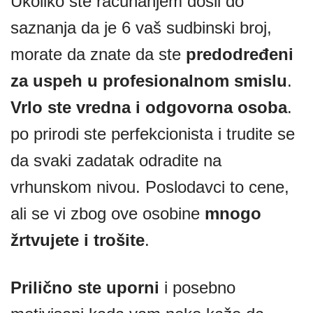
Ukoliko ste računanjem došli do
saznanja da je 6 vaš sudbinski broj,
morate da znate da ste
predodređeni
za uspeh u profesionalnom smislu
.
Vrlo ste vredna i odgovorna osoba
.
po prirodi ste perfekcionista i trudite se
da svaki zadatak odradite na
vrhunskom nivou. Poslodavci to cene,
ali se vi zbog ove osobine
mnogo
žrtvujete i trošite
.
Prilično ste uporni
i posebno