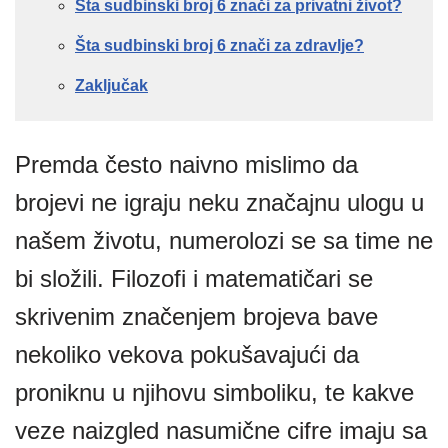
Šta sudbinski broj 6 znači za privatni život?
Šta sudbinski broj 6 znači za zdravlje?
Zaključak
Premda često naivno mislimo da
brojevi ne igraju neku značajnu ulogu u
našem životu, numerolozi se sa time ne
bi složili. Filozofi i matematičari se
skrivenim značenjem brojeva bave
nekoliko vekova pokušavajući da
proniknu u njihovu simboliku, te kakve
veze naizgled nasumične cifre imaju sa