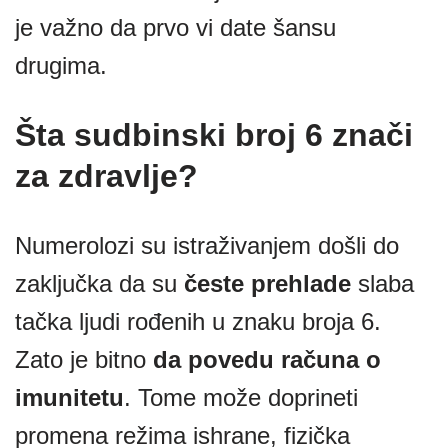
je važno da prvo vi date šansu
drugima.
Šta sudbinski broj 6 znači
za zdravlje?
Numerolozi su istraživanjem došli do
zaključka da su
česte prehlade
slaba
tačka ljudi rođenih u znaku broja 6.
Zato je bitno
da
povedu računa o
imunitetu
. Tome može doprineti
promena režima ishrane, fizička