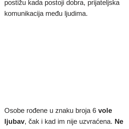
postižu kada postoji dobra, prijateljska
komunikacija među ljudima.
Osobe rođene u znaku broja 6
vole
ljubav
, čak i kad im nije uzvraćena.
Ne