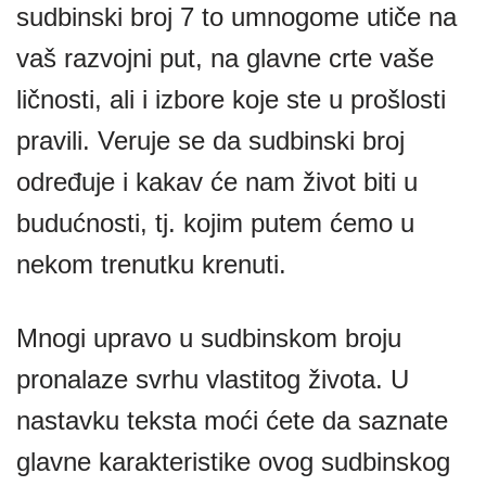
sudbinski broj 7 to umnogome utiče na
vaš razvojni put, na glavne crte vaše
ličnosti, ali i izbore koje ste u prošlosti
pravili. Veruje se da sudbinski broj
određuje i kakav će nam život biti u
budućnosti, tj. kojim putem ćemo u
nekom trenutku krenuti.
Mnogi upravo u sudbinskom broju
pronalaze svrhu vlastitog života. U
nastavku teksta moći ćete da saznate
glavne karakteristike ovog sudbinskog