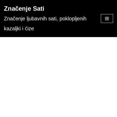
Značenje Sati
Skoči
Značenje ljubavnih sati, poklopljenih
na
kazaljki i ćize
sadržaj