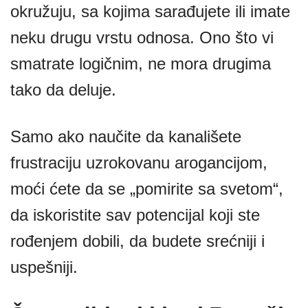
okružuju, sa kojima sarađujete ili imate
neku drugu vrstu odnosa. Ono što vi
smatrate logičnim, ne mora drugima
tako da deluje.
Samo ako naučite da kanališete
frustraciju uzrokovanu arogancijom,
moći ćete da se „pomirite sa svetom“,
da iskoristite sav potencijal koji ste
rođenjem dobili, da budete srećniji i
uspešniji.