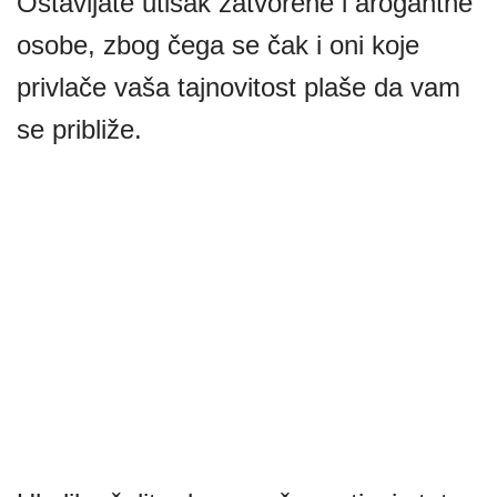
Ostavljate utisak zatvorene i arogantne
osobe, zbog čega se čak i oni koje
privlače vaša tajnovitost plaše da vam
se približe.