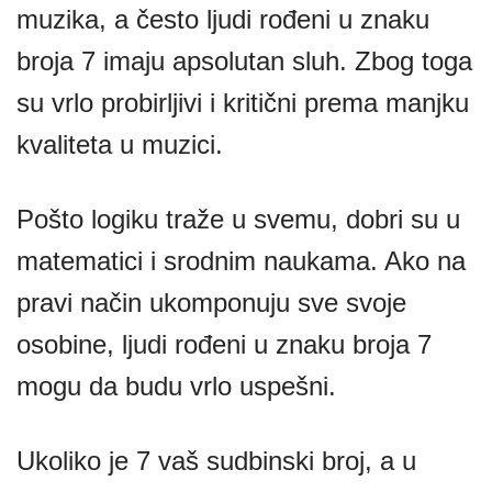
muzika, a često ljudi rođeni u znaku
broja 7 imaju apsolutan sluh. Zbog toga
su vrlo probirljivi i kritični prema manjku
kvaliteta u muzici.
Pošto logiku traže u svemu, dobri su u
matematici i srodnim naukama. Ako na
pravi način ukomponuju sve svoje
osobine, ljudi rođeni u znaku broja 7
mogu da budu vrlo uspešni.
Ukoliko je 7 vaš sudbinski broj, a u