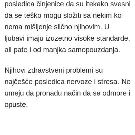
posledica činjenice da su itekako svesni
da se teško mogu složiti sa nekim ko
nema mišljenje slično njihovim. U
ljubavi imaju izuzetno visoke standarde,
ali pate i od manjka samopouzdanja.
Njihovi zdravstveni problemi su
najčešće posledica nervoze i stresa. Ne
umeju da pronađu način da se odmore i
opuste.