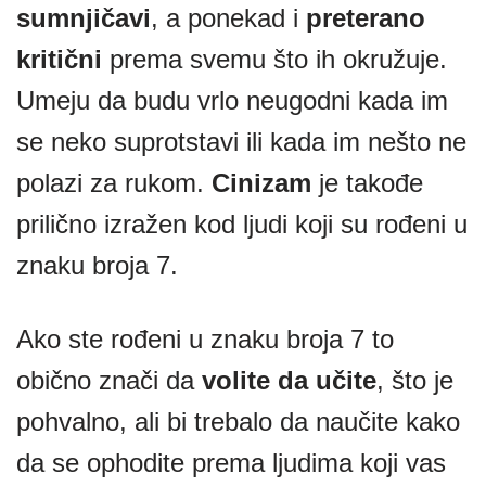
sumnjičavi
, a ponekad i
preterano
kritični
prema svemu što ih okružuje.
Umeju da budu vrlo neugodni kada im
se neko suprotstavi ili kada im nešto ne
polazi za rukom.
Cinizam
je takođe
prilično izražen kod ljudi koji su rođeni u
znaku broja 7.
Ako ste rođeni u znaku broja 7 to
obično znači da
volite da učite
, što je
pohvalno, ali bi trebalo da naučite kako
da se ophodite prema ljudima koji vas