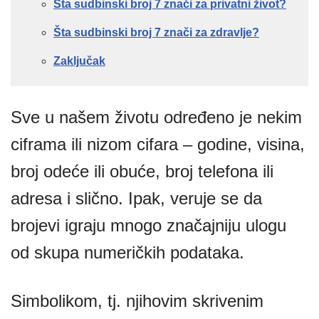
Šta sudbinski broj 7 znači za privatni život?
Šta sudbinski broj 7 znači za zdravlje?
Zaključak
Sve u našem životu određeno je nekim
ciframa ili nizom cifara – godine, visina,
broj odeće ili obuće, broj telefona ili
adresa i slično. Ipak, veruje se da
brojevi igraju mnogo značajniju ulogu
od skupa numeričkih podataka.
Simbolikom, tj. njihovim skrivenim