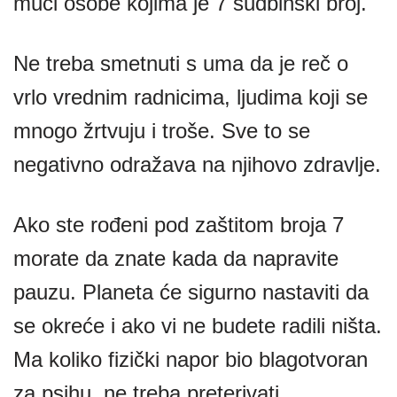
muči osobe kojima je 7 sudbinski broj.
Ne treba smetnuti s uma da je reč o
vrlo vrednim radnicima, ljudima koji se
mnogo žrtvuju i troše. Sve to se
negativno odražava na njihovo zdravlje.
Ako ste rođeni pod zaštitom broja 7
morate da znate kada da napravite
pauzu. Planeta će sigurno nastaviti da
se okreće i ako vi ne budete radili ništa.
Ma koliko fizički napor bio blagotvoran
za psihu, ne treba preterivati.