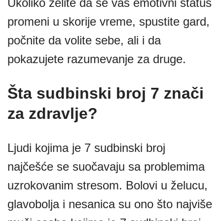
Ukoliko želite da se vaš emotivni status
promeni u skorije vreme, spustite gard,
počnite da volite sebe, ali i da
pokazujete razumevanje za druge.
Šta sudbinski broj 7 znači
za zdravlje?
Ljudi kojima je 7 sudbinski broj
najčešće se suočavaju sa problemima
uzrokovanim stresom. Bolovi u želucu,
glavobolja i nesanica su ono što najviše