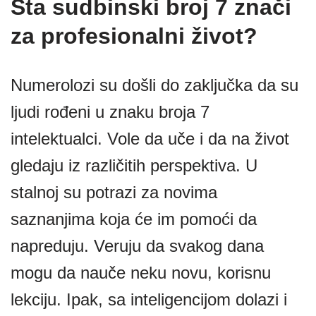
Šta sudbinski broj 7 znači
za profesionalni život?
Numerolozi su došli do zaključka da su
ljudi rođeni u znaku broja 7
intelektualci. Vole da uče i da na život
gledaju iz različitih perspektiva. U
stalnoj su potrazi za novima
saznanjima koja će im pomoći da
napreduju. Veruju da svakog dana
mogu da nauče neku novu, korisnu
lekciju. Ipak, sa inteligencijom dolazi i